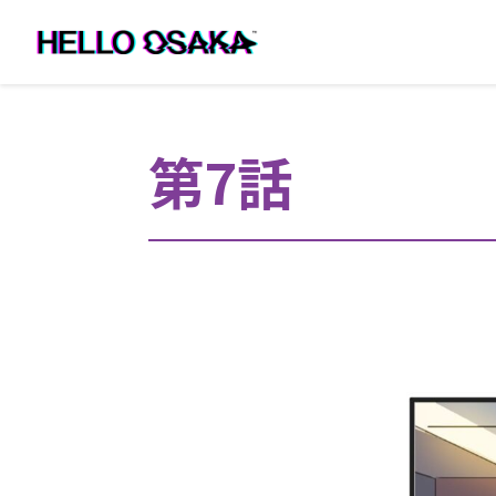
第7話
本文へ移動